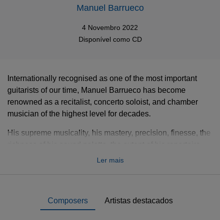
Manuel Barrueco
4 Novembro 2022
Disponível como
CD
Internationally recognised as one of the most important
guitarists of our time
, Manuel Barrueco has become
renowned as a recitalist, concerto soloist, and chamber
musician of the highest level for decades.
His supreme musicality, his mastery, precision, finesse, the
richness of his sound palette, the extent of his repertoire -
from baroque to contemporary and popular music - have
Ler mais
earned him acclaim on the most prestigious stages around
the world.
This box-set brings together his entire legacy for Warner
Composers
Artistas destacados
Classics and bears witness to his unique artistry which