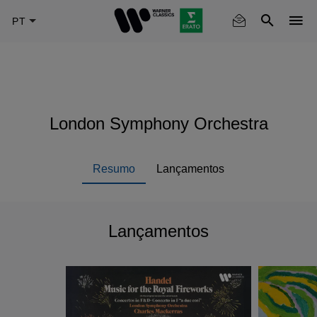
Skip
to
main
content
London Symphony Orchestra
Resumo
Lançamentos
Lançamentos