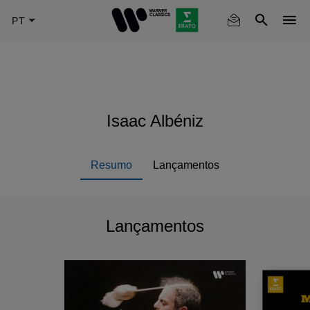
Skip
to
main
content
Isaac Albéniz
Resumo
Lançamentos
Lançamentos