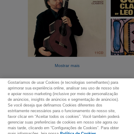
Mostrar mais
Gostaríamos de usar Cookies (e tecnologias semelhantes) para
aprimorar sua experiência online, analisar seu uso de nosso site
e apoiar nosso marketing (inclusive por meio de personalização
de anúncios, insights de anúncios e segmentação de anúncios).
Se você deseja que definamos Cookies diferentes dos
Contato
Boletim de Notícias
Termos de Uso
estritamente necessários para o funcionamento do nosso site,
favor clicar em “Aceitar todos os cookies”. Você também poderá
Política de Privacidade
Mapa do Site
gerenciar suas preferências de cookies em nosso site agora ou
Política de Cookies
Configurações de Cookies
mais tarde, clicando em “Configurações de Cookies”. Para obter
mais informações, leia nossa
Política de Cookies