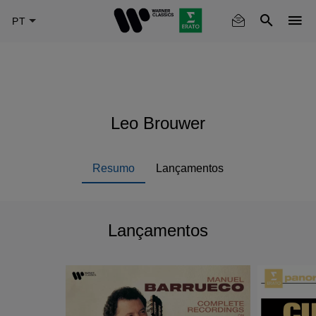
Skip
to
main
content
Leo Brouwer
Resumo
Lançamentos
Lançamentos