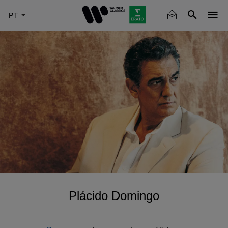
Skip
to
main
content
Plácido Domingo