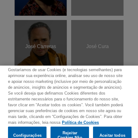
José Carreras
José Cura
Gostaríamos de usar Cookies (e tecnologias semelhantes) para
aprimorar sua experiência online, analisar seu uso de nosso site
e apoiar nosso marketing (inclusive por meio de personalização
de anúncios, insights de anúncios e segmentação de anúncios).
Se você deseja que definamos Cookies diferentes dos
Contato
Boletim de Notícias
Termos de Uso
estritamente necessários para o funcionamento do nosso site,
favor clicar em “Aceitar todos os cookies”. Você também poderá
Política de Privacidade
Mapa do Site
gerenciar suas preferências de cookies em nosso site agora ou
Política de Cookies
Configurações de Cookies
mais tarde, clicando em “Configurações de Cookies”. Para obter
mais informações, leia nossa
Política de Cookies
Would you prefer to visit our website in English?
Rejeitar
Configurações
Aceitar todos
Cookies Não