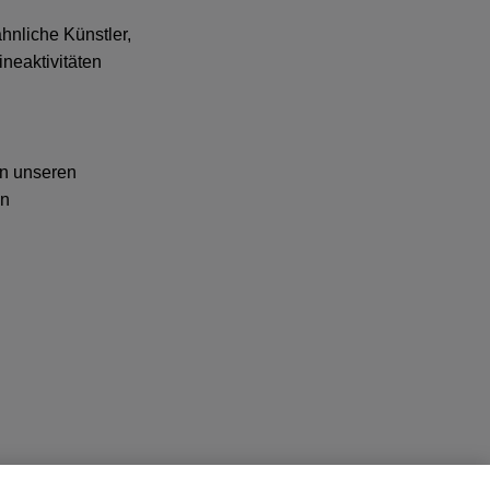
ähnliche Künstler,
neaktivitäten
in unseren
en