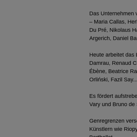
Das Unternehmen ve
– Maria Callas, Her
Du Pré, Nikolaus H
Argerich, Daniel B
Heute arbeitet das 
Damrau, Renaud Ca
Ébène, Beatrice Ra
Orliński, Fazil Say..
Es fördert aufstreb
Vary und Bruno de 
Genregrenzen versc
Künstlern wie Riop