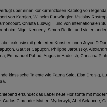
rfügt über einen konkurrenzlosen Katalog von legendär
bert von Karajan, Wilhelm Furtwängler, Mstislav Rostrop
arnoncourt, Christa Ludwig – und von internationalen Su
arenboim, Nigel Kennedy, Simon Rattle, und vielen ander
Label exklusiv mit gefeierten Künstler:innen Joyce DiDo
puçon, Gautier Capuçon, Philippe Jaroussky, Alexandr
na, Emmanuel Pahud, Augustin Hadelich, Christina Pluh
.
ende klassische Talente wie Fatma Said, Elsa Dreisig, 
Sá.
hiebend erkundet das Label neue Horizonte mit moder
y, Carlos Cipa oder Matteo Myderwyk, Abel Selaocoe, Ca