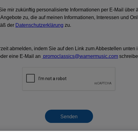
Sie mir zukünftig personalisierte Informationen per E-Mail über 
Angebote zu, die auf meinen Informationen, Interessen und Onli
mäß der
Datenschutzerklärung
zu.
rzeit abmelden, indem Sie auf den Link zum Abbestellen unten 
oder eine E-Mail an
promoclassics@warnermusic.com
schreib