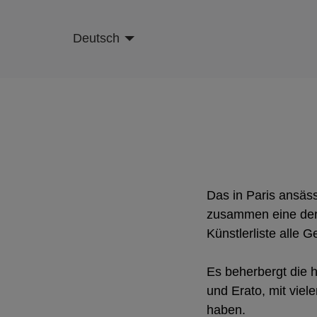
Skip
to
Deutsch
main
content
Das in Paris ansäs
zusammen eine der 
Künstlerliste alle 
Es beherbergt die 
und Erato, mit vie
haben.