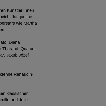
en Künstler:innen
ovich, Jacqueline
perstars wie Martha
en.
nato, Diana
e Tharaud, Quatuor
ar, Jakub Józef
Lucienne Renaudin-
nen klassischen
mille und Julie