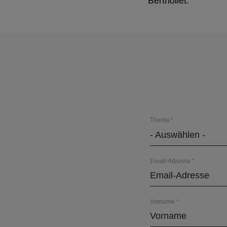
Berthollet.
Thema
- Auswählen -
Email-Adresse
Vorname
Name