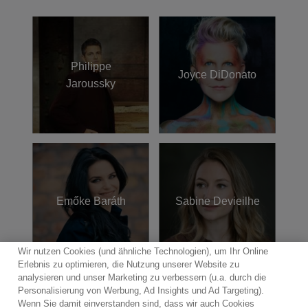
Philippe
Joyce DiDonato
Jaroussky
Emőke Baráth
Sabine Devieilhe
Wir nutzen Cookies (und ähnliche Technologien), um Ihr Online
Erlebnis zu optimieren, die Nutzung unserer Website zu
analysieren und unser Marketing zu verbessern (u.a. durch die
Personalisierung von Werbung, Ad Insights und Ad Targeting).
Wenn Sie damit einverstanden sind, dass wir auch Cookies