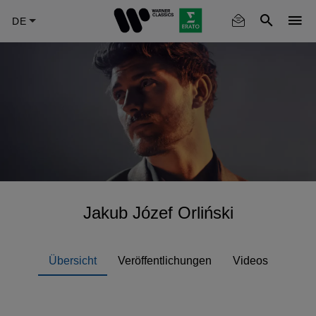
Skip
to
main
content
Jakub Józef Orliński
Übersicht
Veröffentlichungen
Videos