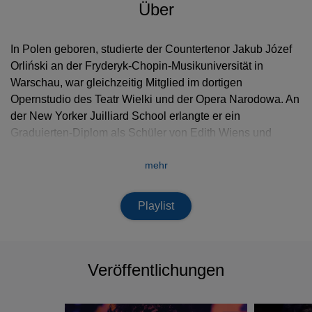
Über
In Polen geboren, studierte der Countertenor Jakub Józef
Orliński an der Fryderyk-Chopin-Musikuniversität in
Warschau, war gleichzeitig Mitglied im dortigen
Opernstudio des Teatr Wielki und der Opera Narodowa. An
der New Yorker Juilliard School erlangte er ein
Graduierten-Diplom als Schüler von Edith Wiens und
besuchte Meisterkurse bei Joyce DiDonato u.a.
mehr
Playlist
Veröffentlichungen