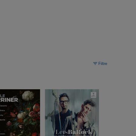
Filtre
Load
More