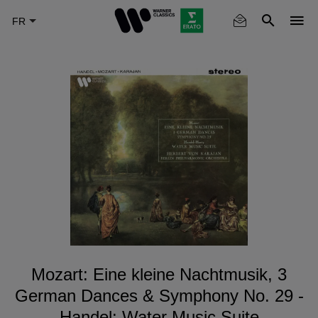
Skip
to
main
content
Mozart: Eine kleine Nachtmusik, 3
German Dances & Symphony No. 29 -
Handel: Water Music Suite