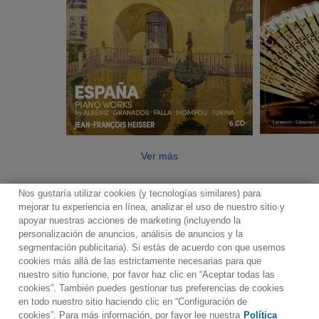
Ver más
Nos gustaría utilizar cookies (y tecnologías similares) para
mejorar tu experiencia en línea, analizar el uso de nuestro sitio y
apoyar nuestras acciones de marketing (incluyendo la
personalización de anuncios, análisis de anuncios y la
segmentación publicitaria). Si estás de acuerdo con que usemos
Contacto
Boletin informativo
Términos de Uso
cookies más allá de las estrictamente necesarias para que
nuestro sitio funcione, por favor haz clic en “Aceptar todas las
Política de Privacidad
Mapa web
Política de cookies
cookies”. También puedes gestionar tus preferencias de cookies
Ajustes de Cookies
en todo nuestro sitio haciendo clic en “Configuración de
cookies”. Para más información, por favor lee nuestra
Política