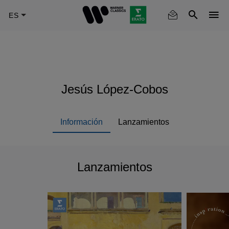
Skip
to
main
content
Jesús López-Cobos
Información
Lanzamientos
Lanzamientos