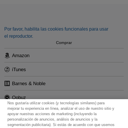
2013, this 2-CD set captures Diana Damrau’s first
performances of Lucia di Lammermoor in Munich, the
capital of her native state of Bavaria.
Por favor, habilita las cookies funcionales para usar
el reproductor.
Comprar
Amazon
iTunes
Barnes & Noble
Qobuz
Nos gustaría utilizar cookies (y tecnologías similares) para
mejorar tu experiencia en línea, analizar el uso de nuestro sitio y
apoyar nuestras acciones de marketing (incluyendo la
personalización de anuncios, análisis de anuncios y la
segmentación publicitaria). Si estás de acuerdo con que usemos