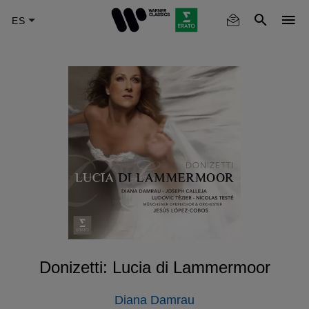
Skip
to
main
content
Donizetti: Lucia di Lammermoor
Diana Damrau