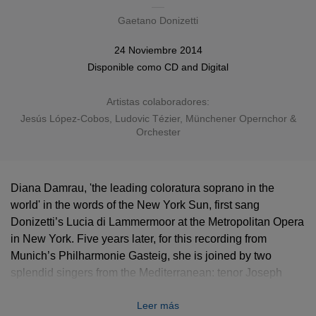
Gaetano Donizetti
24 Noviembre 2014
Disponible como
CD
and
Digital
Artistas colaboradores:
Jesús López-Cobos
,
Ludovic Tézier
, Münchener Opernchor &
Orchester
Diana Damrau, 'the leading coloratura soprano in the
world' in the words of the New York Sun, first sang
Donizetti’s Lucia di Lammermoor at the Metropolitan Opera
in New York. Five years later, for this recording from
Munich’s Philharmonie Gasteig, she is joined by two
splendid singers from the Mediterranean: tenor Joseph
Calleja as her lover Edgardo, and baritone Ludovic Tézier
Leer más
as her brother Enrico. Recorded live in concert in July