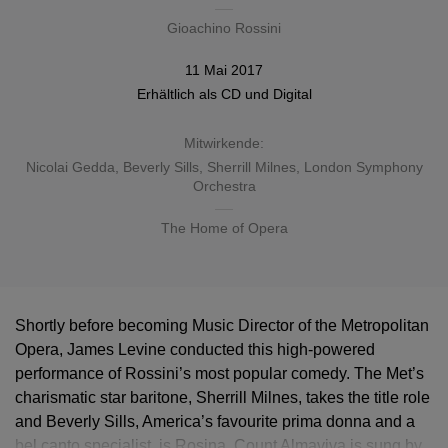
Gioachino Rossini
11 Mai 2017
Erhältlich als
CD
und Digital
Mitwirkende:
Nicolai Gedda
,
Beverly Sills
,
Sherrill Milnes
,
London Symphony
Orchestra
The Home of Opera
Shortly before becoming Music Director of the Metropolitan
Opera, James Levine conducted this high-powered
performance of Rossini’s most popular comedy. The Met’s
charismatic star baritone, Sherrill Milnes, takes the title role
and Beverly Sills, America’s favourite prima donna and a
bel canto specialist, is Rosina. Count Almaviva is sung by