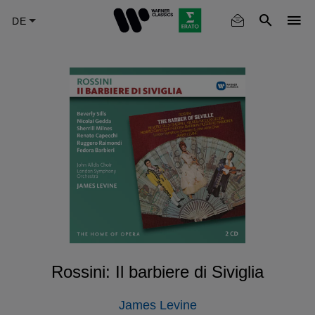
Skip
to
main
content
Rossini: Il barbiere di Siviglia
James Levine