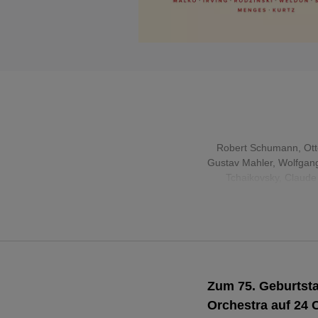
Robert Schumann
,
Ott
Gustav Mahler
,
Wolfgan
Tchaikovsky
,
Claude
Zum 75. Geburtsta
Orchestra auf 24 