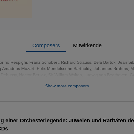
Composers
Mitwirkende
orino Respighi
,
Franz Schubert
,
Richard Strauss
,
Béla Bartók
,
Jean Sib
g Amadeus Mozart
,
Felix Mendelssohn Bartholdy
,
Johannes Brahms
,
M
 Debussy
,
Hector Berlioz
,
Sir William Walton
,
Ludwig van Beethoven
,
Ge
Mussorgsky
,
Giuseppe Verdi
,
Gioachino Rossini
Show more composers
g einer Orchesterlegende: Juwelen und Raritäten d
CDs