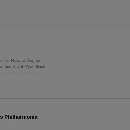
elius
,
Richard Wagner
,
aurice Ravel
,
Pyotr Ilyich
orges Bizet
,
Modest
es Philharmonia