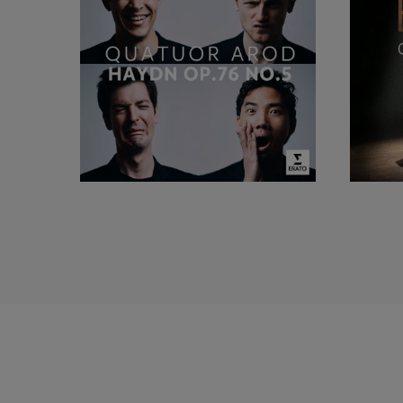
Konzerthuset, Luxembur
gastieren bei zahlreich
und beim Prager Frühlin
Das Quatuor Arod pflegt
Hope und mit Julia, V
französischen Komponist