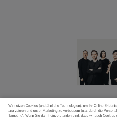
Wir nutzen Cookies (und ähnliche Technologien), um Ihr Online Erlebni
analysieren und unser Marketing zu verbessern (u.a. durch die Persona
Targeting). Wenn Sie damit einverstanden sind, dass wir auch Cookies s