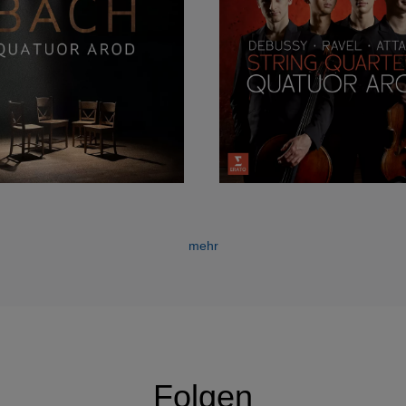
ger Philharmonie, Oji Hall in Tokio, Salzburger Mozarteum und d
en Festivals wie in Verbier, Aix-en-Provence, Mecklenburg-Vorpommer
g.
 zahlreiche künstlerische Kooperationen, u.a. mit Thibaut Garcia, A
eronika und Clemens Hagen. 2017 brachte das Quatuor Arod das ers
en Benjamin Attahir zur Uraufführung.
mehr
Folgen