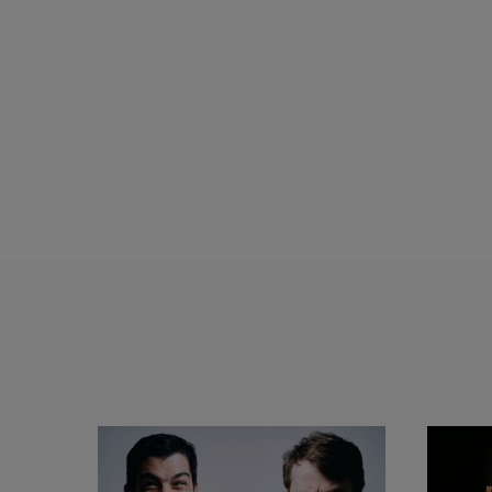
Das Quatuor Arod wurde
dem Quatuor Ebène u
Internationalen ARD Mu
Nielsen-Wettbewerb so
Festival d'Aix Academ
„ECHO Rising Star“ für d
Das Quatuor Arod ist 
Konzerthaus, Wiener 