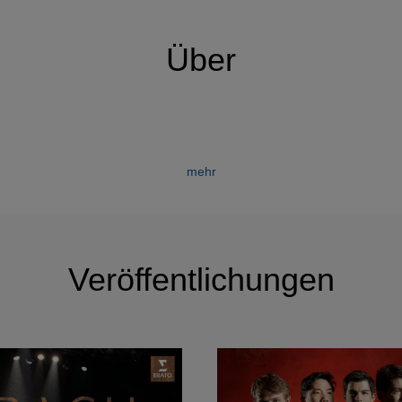
Über
Quatuor Arod
mehr
Jordan Victoria – Violine
Alexandre Vu – Violine
Tanguy Parisot – Viola
Jérémy Garbarg – Violoncello
 2013 gegründet und studierte u.a. beim beim Artemis Quartett und a
Veröffentlichungen
nd dem Quatuor Diotima zusammen. 2016 gewannen die Musik
sikwettbewerb. Weitere Auszeichnungen sind jeweils der 1. Preis bei
wie beim Europäischen Wettbewerb des FNAPEC Concours. Sie ware
y und wurden zum „BBC New Generation Artist“ für die Spielzeiten
ie Spielzeit 2018- 2019 ernannt.
regelmäßig Gast u.a. in der Pariser und Berliner Philharmonie, d
Musikverein, Amsterdamer Concertgebouw, Carnegie Hall, Gu