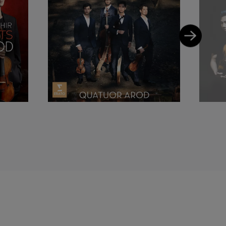
er Elbphilharmonie. Sie
n, beim Musikfest Bremen
lexandre Tharaud, Daniel
te Streichquartett des