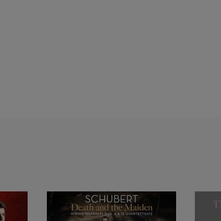
rbeitete regelmäßig mit
er den 1. Preis beim
m Internationalen Carl-
n HSBC-Preisträger der
 2017 bis 2019 und zum
em Berliner und Wiener
lbenkian, Stockholmer