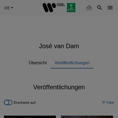
Skip
to
main
content
José van Dam
Übersicht
Veröffentlichungen
Veröffentlichungen
Erscheint auf
Filter