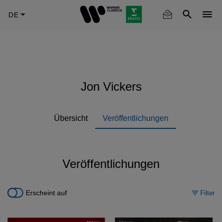
Skip
to
main
content
Jon Vickers
Übersicht
Veröffentlichungen
Veröffentlichungen
Erscheint auf
Filter