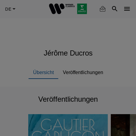
Skip
to
main
content
Jérôme Ducros
Übersicht
Veröffentlichungen
Veröffentlichungen