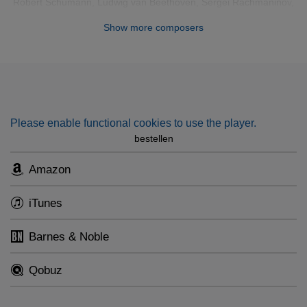
Robert Schumann
,
Ludwig van Beethoven
,
Sergei Rachmaninov
,
Fritz Kreisler
,
Maurice Ravel
,
Felix Mendelssohn Bartholdy
,
Pyotr
Show more composers
Ilyich Tchaikovsky
,
Jules Massenet
,
Joseph Haydn
,
Johannes
Brahms
,
César Franck
,
Dimitri Shostakovich
, Javier Martinez
Campos
Please enable functional cookies to use the player.
bestellen
Amazon
iTunes
Barnes & Noble
Qobuz