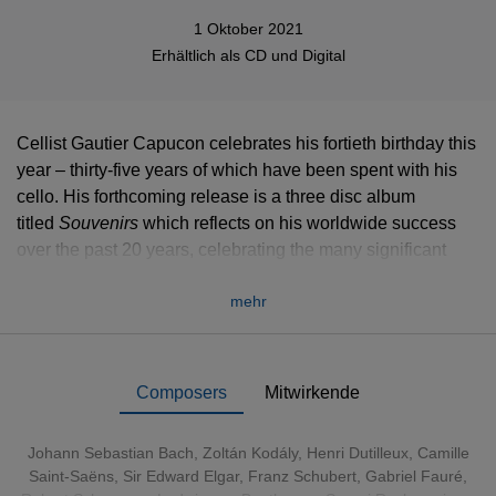
1 Oktober 2021
Erhältlich als
CD
und
Digital
Cellist Gautier Capucon celebrates his fortieth birthday this
year – thirty-five years of which have been spent with his
cello. His forthcoming release is a three disc album
titled
Souvenirs
which reflects on his worldwide success
over the past 20 years, celebrating the many significant
collaborations and recordings made during that time.
mehr
Souvenirs comprises new and old, live and studio
recordings which serve as souvenirs of the cellists career
and artistry.
Composers
Mitwirkende
Johann Sebastian Bach
,
Zoltán Kodály
,
Henri Dutilleux
,
Camille
Saint-Saëns
,
Sir Edward Elgar
,
Franz Schubert
,
Gabriel Fauré
,