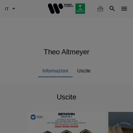
Skip
to
main
content
Theo Altmeyer
Informazioni
Uscite
Uscite