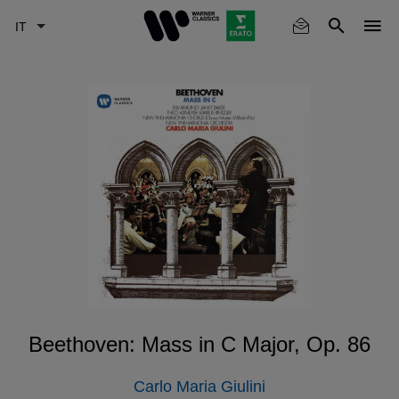
Skip
to
main
content
Beethoven: Mass in C Major, Op. 86
Carlo Maria Giulini