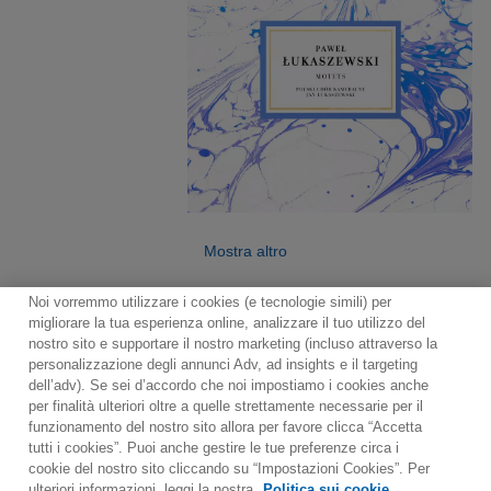
Mostra altro
Noi vorremmo utilizzare i cookies (e tecnologie simili) per
migliorare la tua esperienza online, analizzare il tuo utilizzo del
nostro sito e supportare il nostro marketing (incluso attraverso la
personalizzazione degli annunci Adv, ad insights e il targeting
dell’adv). Se sei d’accordo che noi impostiamo i cookies anche
per finalità ulteriori oltre a quelle strettamente necessarie per il
Contact
Notiziario
Politica sui cookie
funzionamento del nostro sito allora per favore clicca “Accetta
Impostazioni dei cookie
tutti i cookies”. Puoi anche gestire le tue preferenze circa i
cookie del nostro sito cliccando su “Impostazioni Cookies”. Per
Would you prefer to visit our website in English?
ulteriori informazioni, leggi la nostra
Politica sui cookie