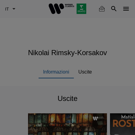
Skip
to
main
content
Nikolai Rimsky-Korsakov
Informazioni
Uscite
Uscite