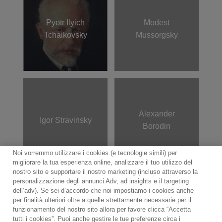
Pyotr Ilyich
Modest
Tchaikovsky
Mussorgsky
Alexander
Igor Stravinsky
Borodin
Noi vorremmo utilizzare i cookies (e tecnologie simili) per
migliorare la tua esperienza online, analizzare il tuo utilizzo del
nostro sito e supportare il nostro marketing (incluso attraverso la
personalizzazione degli annunci Adv, ad insights e il targeting
dell’adv). Se sei d’accordo che noi impostiamo i cookies anche
per finalità ulteriori oltre a quelle strettamente necessarie per il
Contact
Notiziario
Politica sui cookie
funzionamento del nostro sito allora per favore clicca “Accetta
Impostazioni dei cookie
tutti i cookies”. Puoi anche gestire le tue preferenze circa i