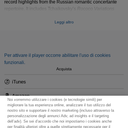
record highlights from the Russian romantic concertante
repertoire. It includes Tchaikovsky’s
Rococo Variations
alongside lesser-known pieces such as Glazunov’s
Leggi altro
Mélodie
and
Spanish Serenade
and the extremely rare
Scherzando
and
Cantabile
by César Cui.
Per attivare il player occorre abilitare l'uso di cookies
funzionali.
Acquista
iTunes
Amazon
Noi vorremmo utilizzare i cookies (e tecnologie simili) per
migliorare la tua esperienza online, analizzare il tuo utilizzo del
nostro sito e supportare il nostro marketing (incluso attraverso la
personalizzazione degli annunci Adv, ad insights e il targeting
dell’adv). Se sei d’accordo che noi impostiamo i cookies anche
per finalità ulteriori oltre a quelle strettamente necessarie per il