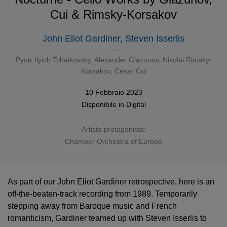
Cui & Rimsky-Korsakov
John Eliot Gardiner
,
Steven Isserlis
Pyotr Ilyich Tchaikovsky
,
Alexander Glazunov
,
Nikolai Rimsky-
Korsakov
, César Cui
10 Febbraio 2023
Disponibile in
Digital
Artista protagonista:
Chamber Orchestra of Europe
As part of our John Eliot Gardiner retrospective, here is an
off-the-beaten-track recording from 1989. Temporarily
stepping away from Baroque music and French
romanticism, Gardiner teamed up with Steven Isserlis to