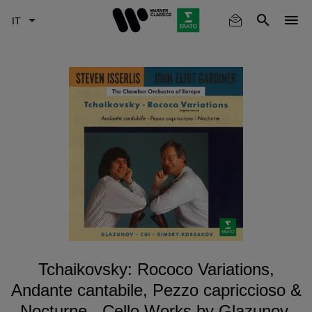
Skip
to
main
content
Tchaikovsky: Rococo Variations,
Andante cantabile, Pezzo capriccioso &
Nocturne - Cello Works by Glazunov,