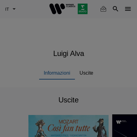
Skip
to
main
content
Luigi Alva
Informazioni
Uscite
Uscite