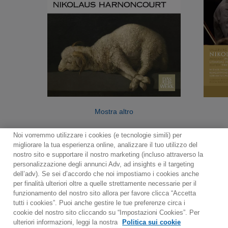
Mostra altro
Noi vorremmo utilizzare i cookies (e tecnologie simili) per
migliorare la tua esperienza online, analizzare il tuo utilizzo del
nostro sito e supportare il nostro marketing (incluso attraverso la
personalizzazione degli annunci Adv, ad insights e il targeting
dell’adv). Se sei d’accordo che noi impostiamo i cookies anche
per finalità ulteriori oltre a quelle strettamente necessarie per il
Contact
Notiziario
Politica sui cookie
funzionamento del nostro sito allora per favore clicca “Accetta
Impostazioni dei cookie
tutti i cookies”. Puoi anche gestire le tue preferenze circa i
cookie del nostro sito cliccando su “Impostazioni Cookies”. Per
Would you prefer to visit our website in English?
ulteriori informazioni, leggi la nostra
Politica sui cookie