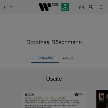
Skip
to
main
content
Dorothea Röschmann
Informazioni
Uscite
Uscite