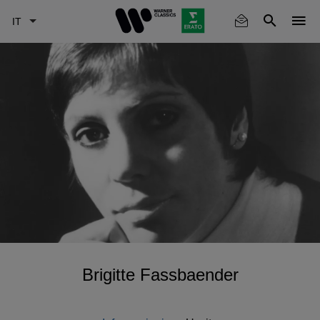
Skip
to
main
content
Brigitte Fassbaender