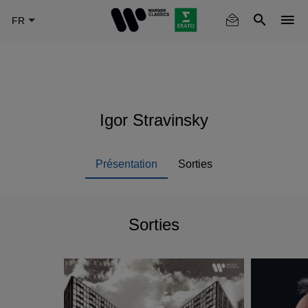
Skip
to
main
content
Igor Stravinsky
Présentation
Sorties
Sorties