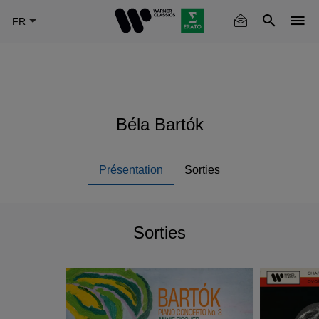
Skip
to
main
content
Béla Bartók
Présentation
Sorties
Sorties