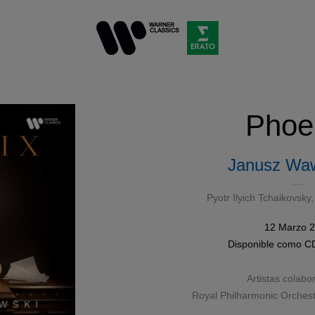
Phoe
Janusz Wa
Pyotr Ilyich Tchaikovsky
12 Marzo 
Disponible como
C
Artistas colabo
Royal Philharmonic Orchest