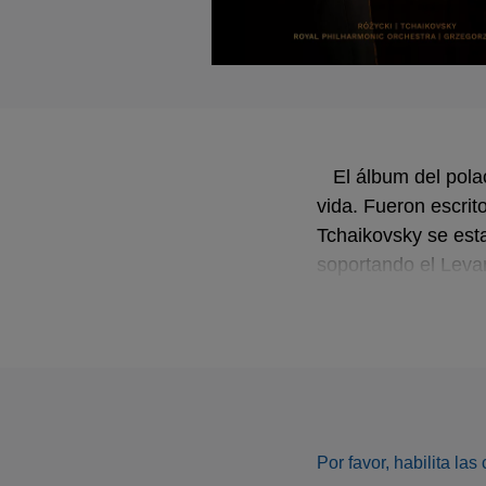
El álbum del polac
vida. Fueron escrit
Tchaikovsky se est
soportando el Leva
reconstruyendo el 
“Este maravilloso t
cenizas, debe renac
está lleno de la en
tratando de evocar 
Gershwin o Korngol
Por favor, habilita la