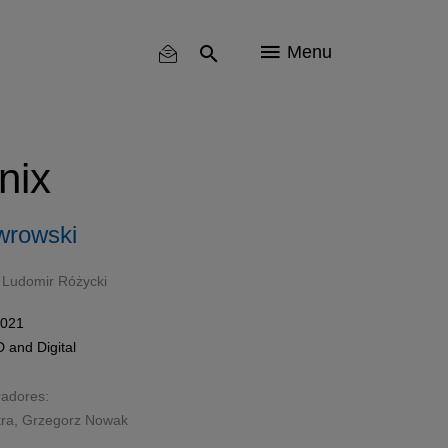
Menu
nix
wrowski
,
Ludomir Różycki
2021
D
and
Digital
radores:
ra
, Grzegorz Nowak