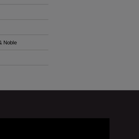
c Orchestra de
owak.
& Noble