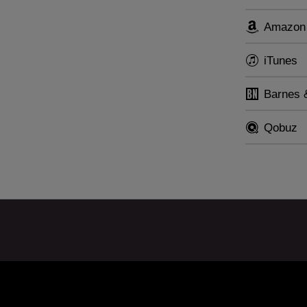
mpañado, en esta grabación, por la Royal Philharmoni
tor asociado permanente: el también polaco Grzegorz N
Amazon
iTunes
Barnes 
Qobuz