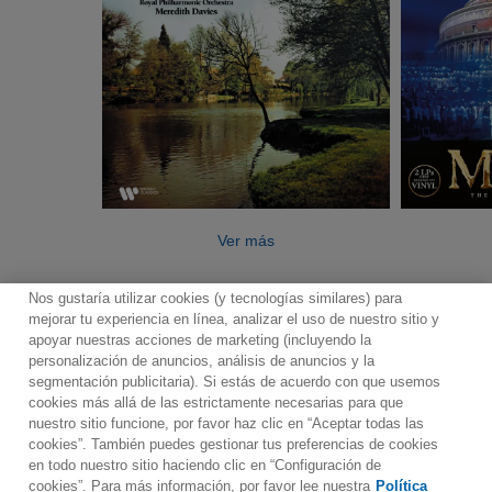
Ver más
Nos gustaría utilizar cookies (y tecnologías similares) para
mejorar tu experiencia en línea, analizar el uso de nuestro sitio y
apoyar nuestras acciones de marketing (incluyendo la
personalización de anuncios, análisis de anuncios y la
segmentación publicitaria). Si estás de acuerdo con que usemos
Contacto
Boletin informativo
Términos de Uso
cookies más allá de las estrictamente necesarias para que
nuestro sitio funcione, por favor haz clic en “Aceptar todas las
Política de Privacidad
Mapa web
Política de cookies
cookies”. También puedes gestionar tus preferencias de cookies
Ajustes de Cookies
en todo nuestro sitio haciendo clic en “Configuración de
cookies”. Para más información, por favor lee nuestra
Política