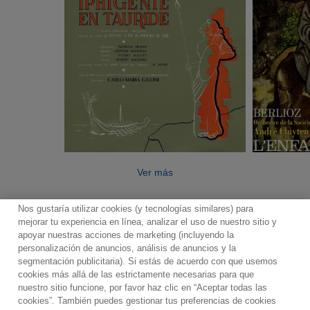
Ver más
Nos gustaría utilizar cookies (y tecnologías similares) para
mejorar tu experiencia en línea, analizar el uso de nuestro sitio y
apoyar nuestras acciones de marketing (incluyendo la
personalización de anuncios, análisis de anuncios y la
segmentación publicitaria). Si estás de acuerdo con que usemos
Contacto
Boletin informativo
Términos de Uso
cookies más allá de las estrictamente necesarias para que
nuestro sitio funcione, por favor haz clic en “Aceptar todas las
Política de Privacidad
Mapa web
Política de cookies
cookies”. También puedes gestionar tus preferencias de cookies
Ajustes de Cookies