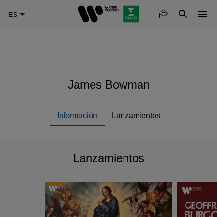
Skip
to
main
content
James Bowman
Información
Lanzamientos
Lanzamientos