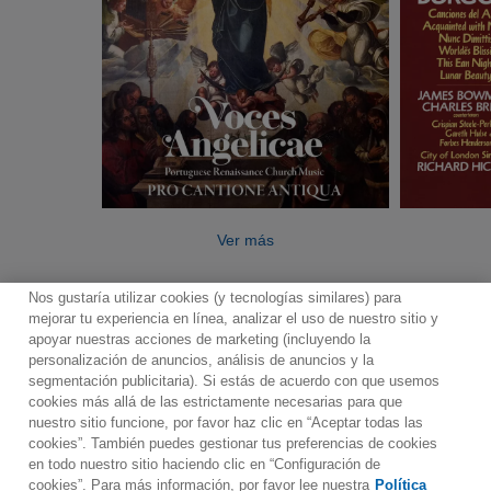
Ver más
Nos gustaría utilizar cookies (y tecnologías similares) para
mejorar tu experiencia en línea, analizar el uso de nuestro sitio y
apoyar nuestras acciones de marketing (incluyendo la
personalización de anuncios, análisis de anuncios y la
segmentación publicitaria). Si estás de acuerdo con que usemos
Contacto
Boletin informativo
Términos de Uso
cookies más allá de las estrictamente necesarias para que
nuestro sitio funcione, por favor haz clic en “Aceptar todas las
Política de Privacidad
Mapa web
Política de cookies
cookies”. También puedes gestionar tus preferencias de cookies
Ajustes de Cookies
en todo nuestro sitio haciendo clic en “Configuración de
cookies”. Para más información, por favor lee nuestra
Política