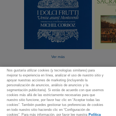
Ver más
Nos gustaría utilizar cookies (y tecnologías similares) para
mejorar tu experiencia en línea, analizar el uso de nuestro sitio y
apoyar nuestras acciones de marketing (incluyendo la
personalización de anuncios, análisis de anuncios y la
segmentación publicitaria). Si estás de acuerdo con que usemos
Contacto
Boletin informativo
Términos de Uso
cookies más allá de las estrictamente necesarias para que
nuestro sitio funcione, por favor haz clic en “Aceptar todas las
Política de Privacidad
Mapa web
Política de cookies
cookies”. También puedes gestionar tus preferencias de cookies
Ajustes de Cookies
en todo nuestro sitio haciendo clic en “Configuración de
cookies”. Para más información, por favor lee nuestra
Política