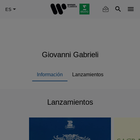
Skip
to
main
content
Giovanni Gabrieli
Información
Lanzamientos
Lanzamientos