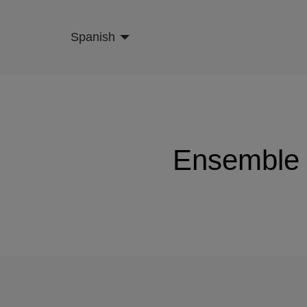
Skip
to
Spanish
main
content
Ensemble 