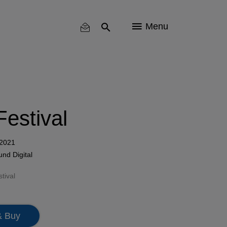
Menu
estival
 2021
und
Digital
tival
& Buy