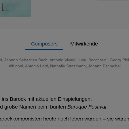
Composers
Mitwirkende
l
,
Johann Sebastian Bach
,
Antonio Vivaldi
,
Luigi Boccherini
,
Georg Phi
Albinoni
,
Antonio Lotti
,
Nathalie Stutzmann
,
Johann Pachelbel
ins Barock mit aktuellen Einspielungen:
d große Namen beim bunten
Baroque Festival
rockkomponisten heute noch leben würden – sie wären
 Stilepoche der Klassik ist so erfolgreich, keine andere 