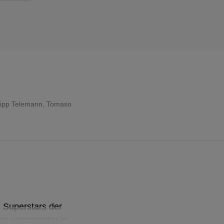
lipp Telemann
,
Tomaso
 Superstars der
ist prominenter in