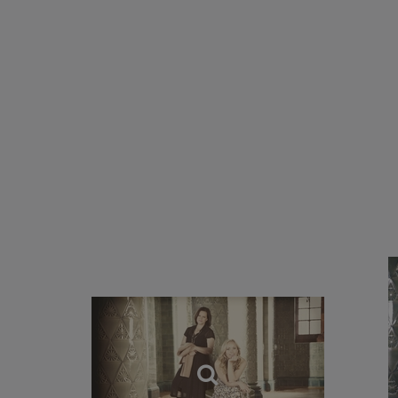
Renommierte Dirige
BBC Scottish Symp
Kammerorchester un
Norwegerin. Britta 
dem Nordic Chamber
den Münchner Symp
Tine Thing Helseth 
auch dem Ensemble-
bereits das Album „
außerdem das Jazz-