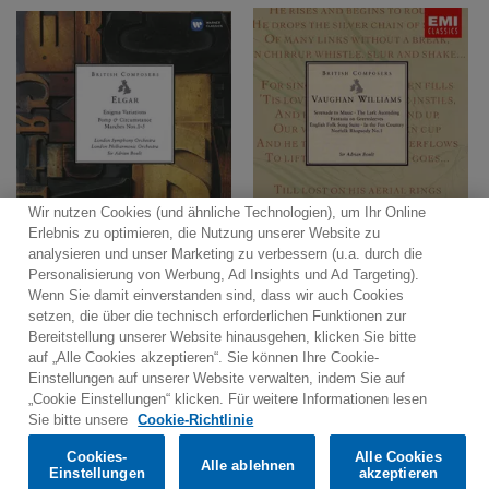
Wir nutzen Cookies (und ähnliche Technologien), um Ihr Online
Erlebnis zu optimieren, die Nutzung unserer Website zu
analysieren und unser Marketing zu verbessern (u.a. durch die
Personalisierung von Werbung, Ad Insights und Ad Targeting).
Wenn Sie damit einverstanden sind, dass wir auch Cookies
Kontakt
Newsletter
Warner Music Medienservice
setzen, die über die technisch erforderlichen Funktionen zur
Bereitstellung unserer Website hinausgehen, klicken Sie bitte
Nutzungsbedingungen
Datenschutzerklärungen
auf „Alle Cookies akzeptieren“. Sie können Ihre Cookie-
Cookies-Richtlinien
Cookies-Einstellungen
Einstellungen auf unserer Website verwalten, indem Sie auf
„Cookie Einstellungen“ klicken. Für weitere Informationen lesen
Would you prefer to visit our website in English?
Sie bitte unsere
Cookie-Richtlinie
Cookies-
Alle Cookies
Alle ablehnen
© 2025 Parlophone Records Limited. All rights reserved.
Confirm
Einstellungen
akzeptieren