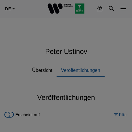
Skip
to
main
content
Peter Ustinov
Übersicht
Veröffentlichungen
Veröffentlichungen
Erscheint auf
Filter