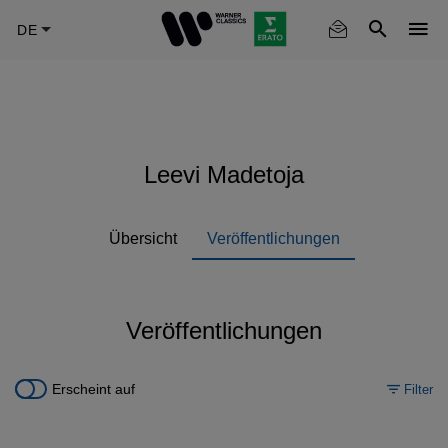
Skip
to
main
content
Leevi Madetoja
Übersicht
Veröffentlichungen
Veröffentlichungen
Erscheint auf
Filter