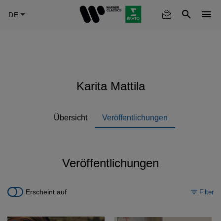
Skip
to
main
content
Karita Mattila
Übersicht
Veröffentlichungen
Veröffentlichungen
Erscheint auf
Filter