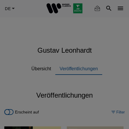
Skip
to
main
content
Gustav Leonhardt
Übersicht
Veröffentlichungen
Veröffentlichungen
Erscheint auf
Filter