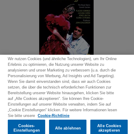
Wir nutzen Cookies (und ähnliche Technologien), um Ihr Online
Erlebnis zu optimieren, die Nutzung unserer Website zu
analysieren und unser Marketing zu verbessern (u.a. durch die
Personalisierung von Werbung, Ad Insights und Ad Targeting).
Wenn Sie damit einverstanden sind, dass wir auch Cookies
setzen, die über die technisch erforderlichen Funktionen zur
Newsletter
Warner Music Medienservice
Bereitstellung unserer Website hinausgehen, klicken Sie bitte
Nutzungsbedingungen
Datenschutzerklärungen
auf „Alle Cookies akzeptieren“. Sie können Ihre Cookie-
Cookies-Richtlinien
Cookies-Einstellungen
Einstellungen auf unserer Website verwalten, indem Sie auf
„Cookie Einstellungen“ klicken. Für weitere Informationen lesen
Would you prefer to visit our website in English?
Sie bitte unsere
Cookie-Richtlinie
Cookies-
Alle Cookies
Alle ablehnen
© 2025 Parlophone Records Limited. All rights reserved.
Confirm
Einstellungen
akzeptieren