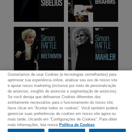
Gostaríamos de usar Cookies (e tecnologias semelhantes) para
aprimorar sua experiência online, analisar seu uso de nosso site
e apoiar nosso marketing (inclusive por meio de personalização
de anúncios, insights de anúncios e segmentação de anúncios).
Se você deseja que definamos Cookies diferentes dos
Contato
Boletim de Notícias
Termos de Uso
estritamente necessários para o funcionamento do nosso site,
favor clicar em “Aceitar todos os cookies”. Você também poderá
Política de Privacidade
Mapa do Site
gerenciar suas preferências de cookies em nosso site agora ou
Política de Cookies
Configurações de Cookies
mais tarde, clicando em “Configurações de Cookies”. Para obter
mais informações, leia nossa
Política de Cookies
Would you prefer to visit our website in English?