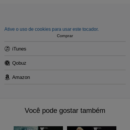
and
Letter V
with the Berliner Philharmoniker. He also gave
a striking rendition of the English adaptation of The
Creation, with famous vocal soloists Arleen Augér, Philip
Langridge and David Thomas.
Ative o uso de cookies para usar este tocador.
Comprar
iTunes
Qobuz
Amazon
Você pode gostar também