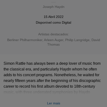
Joseph Haydn
15 Abril 2022
Disponível como
Digital
Artistas destacados:
Berliner Philharmoniker
,
Arleen Auger
,
Philip Langridge
,
David
Thomas
Simon Rattle has always been a deep lover of music from
the classical era, and particularly Haydn whom he often
adds to his concert programs. Nonetheless, he waited for
nearly fifteen years after the beginning of his discographic
career to record his first album devoted to 18th-century
music, with three underrated symphonies by Haydn
including No. 60 “
Il distratto
”. He would later record various
Ler mais
symphonies such as the
Philosopher
, or the late
Oxford