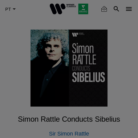
Skip
to
main
content
Simon Rattle Conducts Sibelius
Sir Simon Rattle