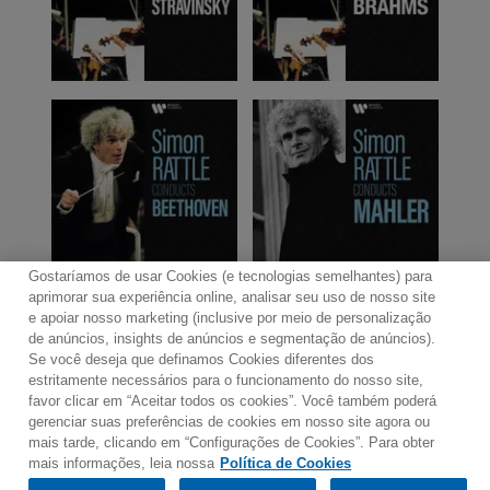
Gostaríamos de usar Cookies (e tecnologias semelhantes) para
aprimorar sua experiência online, analisar seu uso de nosso site
e apoiar nosso marketing (inclusive por meio de personalização
de anúncios, insights de anúncios e segmentação de anúncios).
Se você deseja que definamos Cookies diferentes dos
Contato
Boletim de Notícias
Termos de Uso
estritamente necessários para o funcionamento do nosso site,
favor clicar em “Aceitar todos os cookies”. Você também poderá
Política de Privacidade
Mapa do Site
gerenciar suas preferências de cookies em nosso site agora ou
Política de Cookies
Configurações de Cookies
mais tarde, clicando em “Configurações de Cookies”. Para obter
mais informações, leia nossa
Política de Cookies
Would you prefer to visit our website in English?