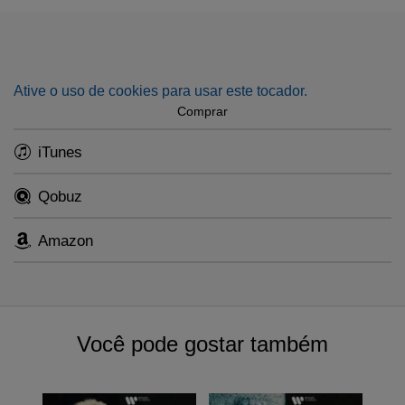
the fifth symphony with the Philharmonia Orchestra, and a
splendid rendition of the violin concerto with Nigel
Kennedy.
Ative o uso de cookies para usar este tocador.
Comprar
iTunes
Qobuz
Amazon
Você pode gostar também