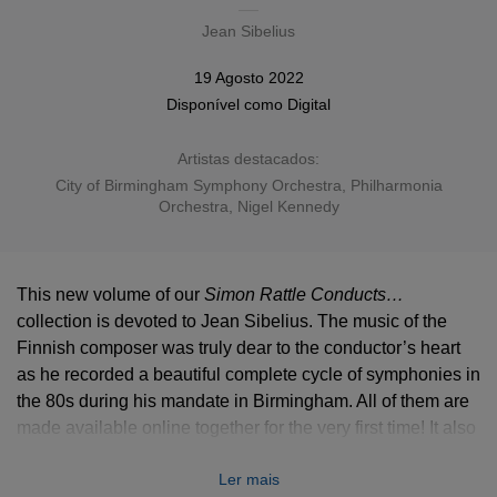
Jean Sibelius
19 Agosto 2022
Disponível como
Digital
Artistas destacados:
City of Birmingham Symphony Orchestra
,
Philharmonia
Orchestra
,
Nigel Kennedy
This new volume of our
Simon Rattle Conducts…
Simon Rattle Conducts…
collection is devoted to Jean Sibelius. The music of the
Finnish composer was truly dear to the conductor’s heart
as he recorded a beautiful complete cycle of symphonies in
the 80s during his mandate in Birmingham. All of them are
made available online together for the very first time! It also
includes a few tone poems such as
The Oceanides
or
Ler mais
Night Ride and Sunrise
, as well as an alternate version of