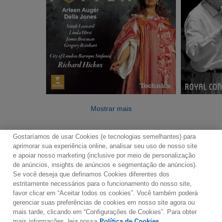
Mostrar mais
Gostaríamos de usar Cookies (e tecnologias semelhantes) para
aprimorar sua experiência online, analisar seu uso de nosso site
e apoiar nosso marketing (inclusive por meio de personalização
de anúncios, insights de anúncios e segmentação de anúncios).
Se você deseja que definamos Cookies diferentes dos
Contato
Boletim de Notícias
Termos de Uso
estritamente necessários para o funcionamento do nosso site,
favor clicar em “Aceitar todos os cookies”. Você também poderá
Política de Privacidade
Mapa do Site
gerenciar suas preferências de cookies em nosso site agora ou
Política de Cookies
Configurações de Cookies
mais tarde, clicando em “Configurações de Cookies”. Para obter
mais informações, leia nossa
Política de Cookies