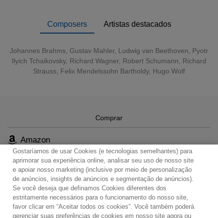
crystalline soprano and the dramatic brilliance of Galina
Vishnevskaya, all captured in their prime.
Composers
Artistas destacados
Johannes Brahms
,
Gustav Mahler
,
Ludwig van Beethoven
,
Pyotr
Ilyich Tchaikovsky
,
Richard Wagner
,
Robert Schumann
,
Richard
Strauss
,
Felix Mendelssohn Bartholdy
,
Hugo Wolf
Comprar
Amazon
Gostaríamos de usar Cookies (e tecnologias semelhantes) para
aprimorar sua experiência online, analisar seu uso de nosso site
e apoiar nosso marketing (inclusive por meio de personalização
de anúncios, insights de anúncios e segmentação de anúncios).
Se você deseja que definamos Cookies diferentes dos
Contato
Boletim de Notícias
Termos de Uso
estritamente necessários para o funcionamento do nosso site,
favor clicar em “Aceitar todos os cookies”. Você também poderá
Política de Privacidade
Mapa do Site
gerenciar suas preferências de cookies em nosso site agora ou