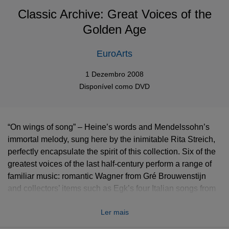
Classic Archive: Great Voices of the
Golden Age
EuroArts
1 Dezembro 2008
Disponível como
DVD
“On wings of song” – Heine’s words and Mendelssohn’s
immortal melody, sung here by the inimitable Rita Streich,
perfectly encapsulate the spirit of this collection. Six of the
greatest voices of the last half-century perform a range of
familiar music: romantic Wagner from Gré Brouwenstijn
and collectors’ items such as Egk’s four Italian songs from
the matchless Irmgard Seefried. These are the
Ler mais
commanding voices of their day, from Christa Ludwig’s
warm mezzo in Brahms and Mahler to Gundula Janowitz’s