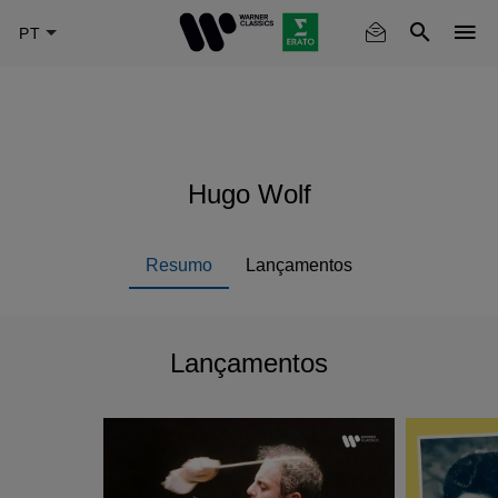
Skip
to
main
content
Hugo Wolf
Resumo
Lançamentos
Lançamentos