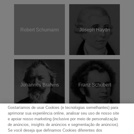
Robert Schumann
Joseph Haydn
Johannes Brahms
Franz Schubert
Gostaríamos de usar Cookies (e tecnologias semelhantes) para
aprimorar sua experiência online, analisar seu uso de nosso site
e apoiar nosso marketing (inclusive por meio de personalização
de anúncios, insights de anúncios e segmentação de anúncios).
Se você deseja que definamos Cookies diferentes dos