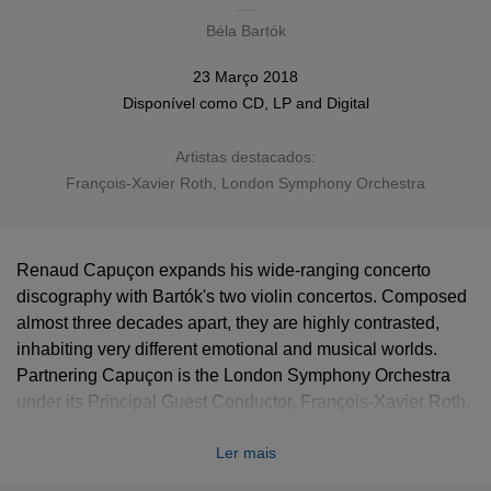
Béla Bartók
23 Março 2018
Disponível como
CD
,
LP
and
Digital
Artistas destacados:
François-Xavier Roth
,
London Symphony Orchestra
Renaud Capuçon expands his wide-ranging concerto
discography with Bartók's two violin concertos. Composed
almost three decades apart, they are highly contrasted,
inhabiting very different emotional and musical worlds.
Partnering Capuçon is the London Symphony Orchestra
under its Principal Guest Conductor, François-Xavier Roth.
Ler mais