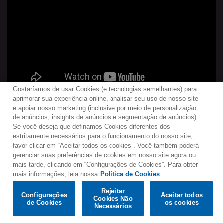
Gostaríamos de usar Cookies (e tecnologias semelhantes) para
aprimorar sua experiência online, analisar seu uso de nosso site
e apoiar nosso marketing (inclusive por meio de personalização
de anúncios, insights de anúncios e segmentação de anúncios).
Se você deseja que definamos Cookies diferentes dos
Contato
Boletim de Notícias
Termos de Uso
estritamente necessários para o funcionamento do nosso site,
favor clicar em “Aceitar todos os cookies”. Você também poderá
Política de Privacidade
Mapa do Site
gerenciar suas preferências de cookies em nosso site agora ou
Política de Cookies
Configurações de Cookies
mais tarde, clicando em “Configurações de Cookies”. Para obter
mais informações, leia nossa
Política de Cookies
Would you prefer to visit our website in English?
Rejeitar
Listen & Buy
Configurações
Aceitar todos
Cookies Não
de Cookies
os cookies
© 2025 Parlophone Records Limited. All rights reserved.
Confirm
Necessários