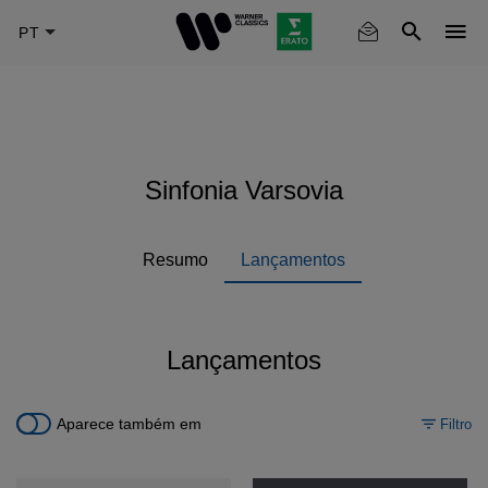
Skip
to
main
content
Sinfonia Varsovia
Resumo
Lançamentos
Lançamentos
Aparece também em
Filtro